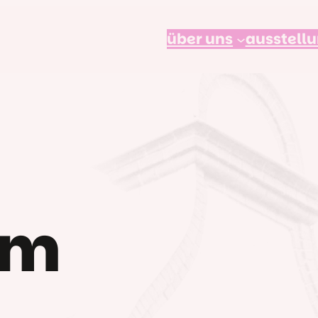
über uns
ausstell
um