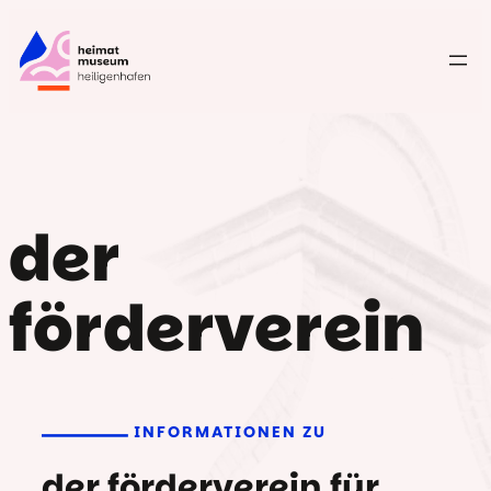
Zum
Inhalt
springen
der
förderverein
INFORMATIONEN ZU
der förderverein für